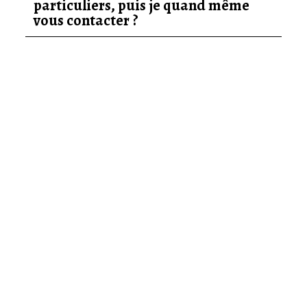
particuliers, puis je quand même
vous contacter ?
Éducation canine et
résolution des
troubles du
comportement
Vous recherchez un éducateur et
comportementaliste canin ?
Méthodes positives mais non permissives
Tous âges, toutes races (de 2 mois à 15 ans et