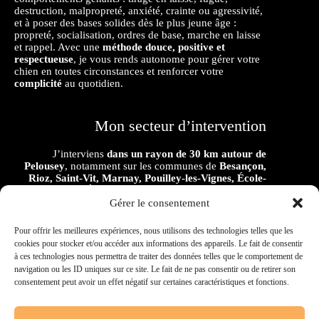
destruction, malpropreté, anxiété, crainte ou agressivité,
et à poser des bases solides dès le plus jeune âge :
propreté, socialisation, ordres de base, marche en laisse
et rappel. Avec une
méthode douce, positive et
respectueuse
, je vous rends autonome pour gérer votre
chien en toutes circonstances et renforcer votre
complicité
au quotidien.
Mon secteur d’intervention
J’interviens
dans un rayon de 30 km autour de
Pelousey
, notamment sur les communes de
Besançon,
Rioz, Saint-Vit, Marnay, Pouilley-les-Vignes, École-
Valentin, Émagny, Châtillon-le-Duc, Cussey-sur-
l’Ognon, Geneuille, Les Auxons, Danemarie-sur-
Gérer le consentement
Crête, Torpes, Montferrand-le-Château, Roche-lez-
Beaupré, Thise
,
Fraisans, Rans, Dampierre, Ougney,
Pour offrir les meilleures expériences, nous utilisons des technologies telles que les
Gendrey
ainsi que dans les communes environnantes.
cookies pour stocker et/ou accéder aux informations des appareils. Le fait de consentir
à ces technologies nous permettra de traiter des données telles que le comportement de
Interventions
à domicile et en extérieur
, selon les
navigation ou les ID uniques sur ce site. Le fait de ne pas consentir ou de retirer son
besoins et les problématiques rencontrées.
consentement peut avoir un effet négatif sur certaines caractéristiques et fonctions.
Ed
ucateur canin Doubs (25)
Educateur canin Rioz 25