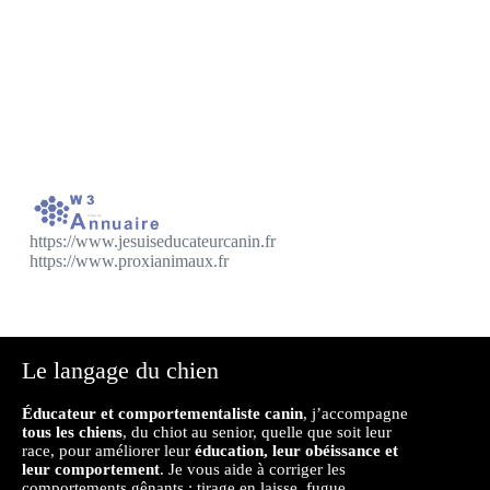
plus)
Éducation de base, rappel, marche en laisse,
mauvaises habitudes ou comportements gênants
Cours à domicile ou en extérieur en situation
réelle
https://www.jesuiseducateurcanin.fr
https://www.proxianimaux.fr
Le langage du chien
Éducateur et comportementaliste canin
, j’accompagne
tous les chiens
, du chiot au senior, quelle que soit leur
race, pour améliorer leur
éducation, leur obéissance et
leur comportement
. Je vous aide à corriger les
comportements gênants : tirage en laisse, fugue,