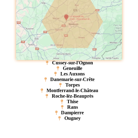
Cussey-sur-l'Ognon
Geneuille
Les Auxons
Danemarie-sur-Crête
Torpes
Montferrand-le-Château
Roche-lèz-Beauprès
Thise
Rans
Dampierre
Ougney