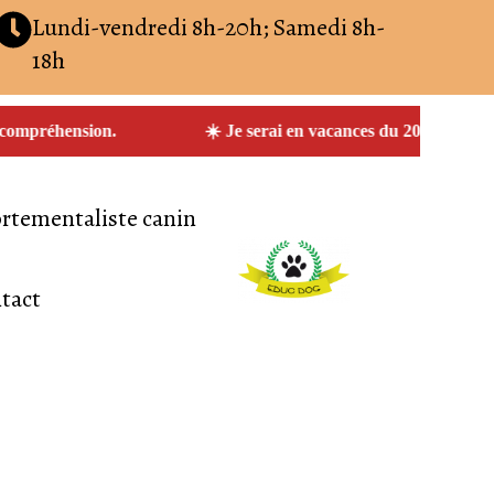
Lundi-vendredi 8h-20h; Samedi 8h-
18h
préhension.
☀️ Je serai en vacances du 20 juillet au 13 
tementaliste canin
tact