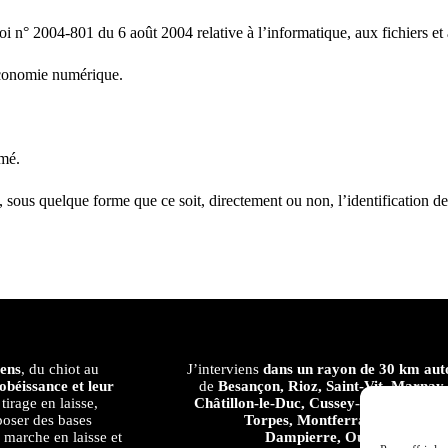
 n° 2004-801 du 6 août 2004 relative à l’informatique, aux fichiers et 
économie numérique.
mmé.
, sous quelque forme que ce soit, directement ou non, l’identification d
iens
, du chiot au
J’interviens
dans un rayon de 30 km aut
obéissance et leur
de
Besançon, Rioz, Saint-Vit, Marnay,
tirage en laisse,
Châtillon-le-Duc, Cussey-sur-l’Ognon,
 poser des bases
Torpes, Montferrand-le-Châtea
, marche en laisse et
Dampierre, Ougney, Gendr