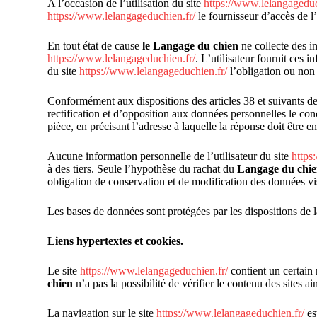
A l’occasion de l’utilisation du site
https://www.lelangageduc
https://www.lelangageduchien.fr/
le fournisseur d’accès de l’u
En tout état de cause
le Langage du chien
ne collecte des in
https://www.lelangageduchien.fr/
. L’utilisateur fournit ces 
du site
https://www.lelangageduchien.fr/
l’obligation ou non 
Conformément aux dispositions des articles 38 et suivants de l
rectification et d’opposition aux données personnelles le con
pièce, en précisant l’adresse à laquelle la réponse doit être e
Aucune information personnelle de l’utilisateur du site
https
à des tiers. Seule l’hypothèse du rachat du
Langage du chi
obligation de conservation et de modification des données vis 
Les bases de données sont protégées par les dispositions de la
Liens hypertextes et cookies.
Le site
https://www.lelangageduchien.fr/
contient un certain 
chien
n’a pas la possibilité de vérifier le contenu des sites a
La navigation sur le site
https://www.lelangageduchien.fr/
est