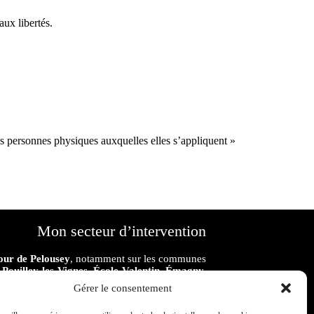
aux libertés.
es personnes physiques auxquelles elles s’appliquent »
Mon secteur d’intervention
our de Pelousey
, notamment sur les communes
 Pouilley-les-Vignes, École-Valentin, Émagny,
 Geneuille, Les Auxons, Danemarie-sur-Crête,
Gérer le consentement
u, Roche-lez-Beaupré, Thise
,
Fraisans, Rans,
ey
ainsi que dans les communes environnantes.