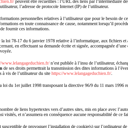
hien.fr/
peuvent être recueillies : l’URL des liens par l’intermédiaire des
tilisateur, l’adresse de protocole Internet (IP) de l’utilisateur.
formations personnelles relatives à l’utilisateur que pour le besoin de ce
informations en toute connaissance de cause, notamment lorsqu’il procède pa
de fournir ces informations.
a loi 78-17 du 6 janvier 1978 relative à l’informatique, aux fichiers et a
cernant, en effectuant sa demande écrite et signée, accompagnée d’une cop
nvoyée.
://www.lelangageduchien.fr/
n’est publiée à l’insu de l’utilisateur, éch
en
de ses droits permettrait la transmission des dites informations à l’év
à vis de l’utilisateur du site
https://www.lelangageduchien.fr/
.
 loi du 1er juillet 1998 transposant la directive 96/9 du 11 mars 1996 re
nombre de liens hypertextes vers d’autres sites, mis en place avec l’auto
insi visités, et n’assumera en conséquence aucune responsabilité de ce fai
 susceptible de provoquer l’installation de cookie(s) sur l’ordinateur de l