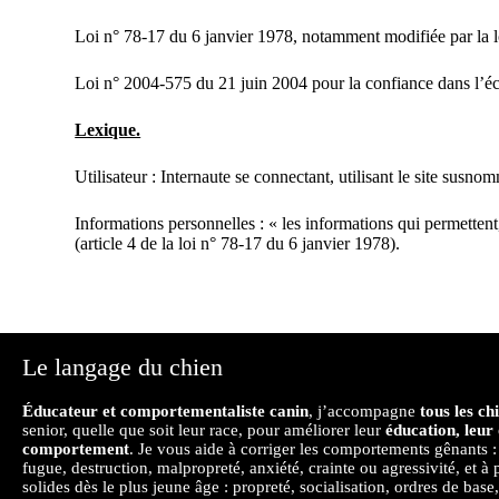
Loi n° 78-17 du 6 janvier 1978, notamment modifiée par la loi
Loi n° 2004-575 du 21 juin 2004 pour la confiance dans l’
Lexique.
Utilisateur : Internaute se connectant, utilisant le site susno
Informations personnelles : « les informations qui permettent
(article 4 de la loi n° 78-17 du 6 janvier 1978).
Le langage du chien
Éducateur et comportementaliste canin
, j’accompagne
tous les ch
senior, quelle que soit leur race, pour améliorer leur
éducation, leur 
comportement
. Je vous aide à corriger les comportements gênants : 
fugue, destruction, malpropreté, anxiété, crainte ou agressivité, et à
solides dès le plus jeune âge : propreté, socialisation, ordres de base